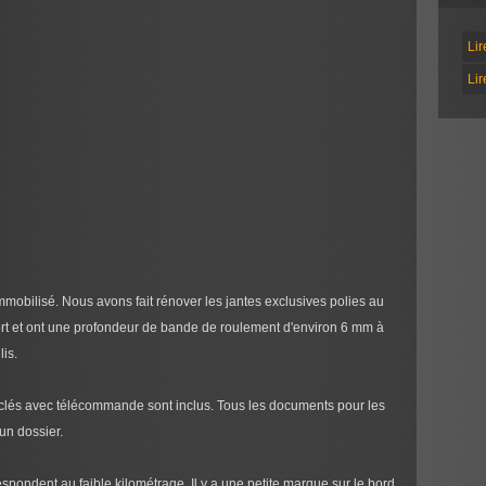
Lir
Lir
mobilisé. Nous avons fait rénover les jantes exclusives polies au
ort et ont une profondeur de bande de roulement d'environ 6 mm à
lis.
x clés avec télécommande sont inclus. Tous les documents pour les
un dossier.
respondent au faible kilométrage. Il y a une petite marque sur le bord