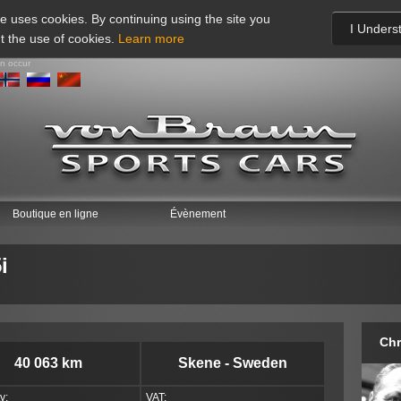
te uses cookies. By continuing using the site you
I Unders
t the use of cookies.
Learn more
an occur
Boutique en ligne
Évènement
i
Chr
40 063 km
Skene - Sweden
y:
VAT: