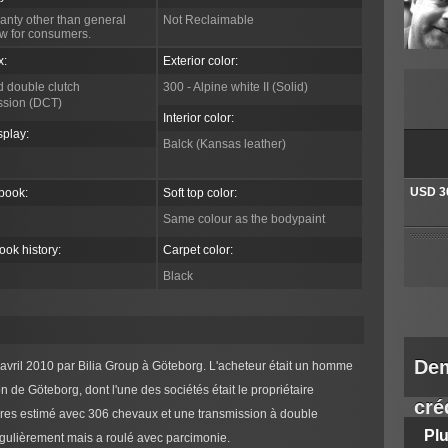
anty other than general
Not Reclaimable
aw for consumers.
x:
Exterior color:
 double clutch
300 - Alpine white II (Solid)
ssion (DCT)
Interior color:
splay:
Balck (Kansas leather)
USD 3
book:
Soft top color:
Same colour as the bodypaint
ook history:
Carpet color:
The auc
bids. T
winner
Black
There 
Dem
avril 2010 par Bilia Group à Göteborg. L'acheteur était un homme
n de Göteborg, dont l'une des sociétés était le propriétaire
créd
indres estimé avec 306 chevaux et une transmission à double
Plu
gulièrement mais a roulé avec parcimonie.