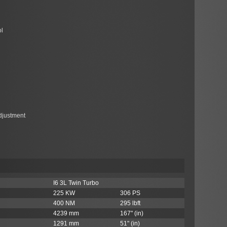
ol
djustment
I6 3L Twin Turbo
225 KW
306 PS
400 NM
295 lbft
4239 mm
167" (in)
1291 mm
51" (in)