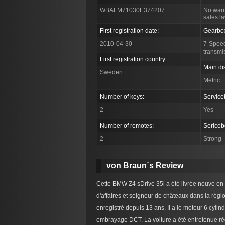
WBALM71030E374207
No warr
sales l
First registration date:
Gearbo
2010-04-30
7-Speed
transmi
First registration country:
Main di
Sweden
Metric
Number of keys:
Service
2
Yes
Number of remotes:
Sericeb
2
Strong
von Braun´s Review
Cette BMW Z4 sDrive 35i a été livrée neuve en 
d'affaires et seigneur de châteaux dans la régio
enregistré depuis 13 ans. Il a le moteur 6 cyl
embrayage DCT. La voiture a été entretenue ré