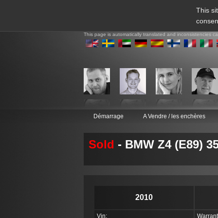
This si
consen
This page is automatically translated and inconsistencies c
Démarrage
A Vendre / les enchères
Sold
- BMW Z4 (E89) 35
2010
Vin:
Warrant