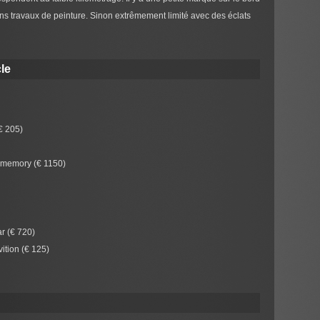
sans travaux de peinture. Sinon extrêmement limité avec des éclats
le
(€ 205)
er memory (€ 1150)
r (€ 720)
ition (€ 125)