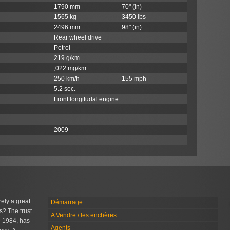
1790 mm
70" (in)
1565 kg
3450 lbs
2496 mm
98" (in)
Rear wheel drive
Petrol
219 g/km
,022 mg/km
250 km/h
155 mph
5.2 sec.
Front longitudal engine
2009
rely a great
Démarrage
s? The trust
A Vendre / les enchères
 1984, has
Agents