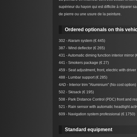
supérieur du hayon qui est difficile à réparer 
de pierre ou une usure de la peinture.
Ordered optionals on this vehic
302 - Alaram system (€ 445)
387 - Wind deflector (€ 265)
431 - Automatic diming function interior mirror 
441 - Smokers package (€ 27)
459 - Seat adjustment, front, electric with driv
488 - Lumbar support (€ 285)
4AD - Interior trim "Aluminium" (No cost option)
502 - Skisack (€ 195)
508 - Park Distance Control (PDC) front and rea
521 - Rain sensor with automatic headlight activ
609 - Navigation system professional (€ 1750)
Standard equipment