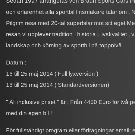
Sedan 1997 arrangeras von Braun Sports Cars Pil
och erfarenhet alla sportbil finsmakare talar om . 
Pilgrim resa med 20-tal superbilar mot sitt eget Me
resan vi upplever tradition , historia , livskvalitet 
landskap och körning av sportbil på toppnivå.
Datum :
16 till 25 maj 2014 ( Full lyxversion )
18 till 25 maj 2014 ( Standardversionen)
" All inclusive priset " är : Från 4450 Euro för två
med din egen bil !
För fullständigt program eller förfrågningar emai