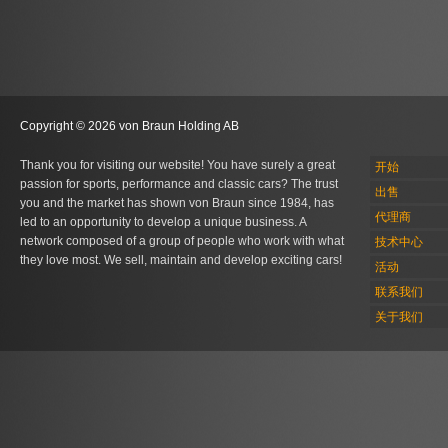
Copyright © 2026 von Braun Holding AB
Thank you for visiting our website! You have surely a great
开始
passion for sports, performance and classic cars? The trust
出售
you and the market has shown von Braun since 1984, has
代理商
led to an opportunity to develop a unique business. A
network composed of a group of people who work with what
技术中心
they love most. We sell, maintain and develop exciting cars!
活动
联系我们
关于我们