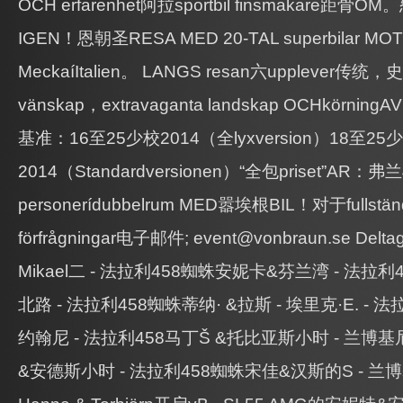
OCH erfarenhet阿拉sportbil finsmakare距骨
IGEN！恩朝圣RESA MED 20-TAL superbilar MOT si
MeckaíItalien。 LANGS resan六upplever传统，史​​
vänskap，extravaganta landskap OCHkörningAV 
基准：16至25少校2014（全lyxversion）18至25
2014（Standardversionen）“全包priset”AR：
personerídubbelrum MED嚣埃根BIL！对于fullst
förfrågningar电子邮件; event@vonbraun.se Delta
Mikael二 - 法拉利458蜘蛛安妮卡&芬兰湾 - 法拉利
北路 - 法拉利458蜘蛛蒂纳· &拉斯 - 埃里克·E. - 
约翰尼 - 法拉利458马丁Š &托比亚斯小时 - 兰博基尼L
&安德斯小时 - 法拉利458蜘蛛宋佳&汉斯的S - 兰