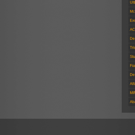
Ul
Mc
Exc
AC
De
Tr
Stu
Fia
De
Al
MI
Ab