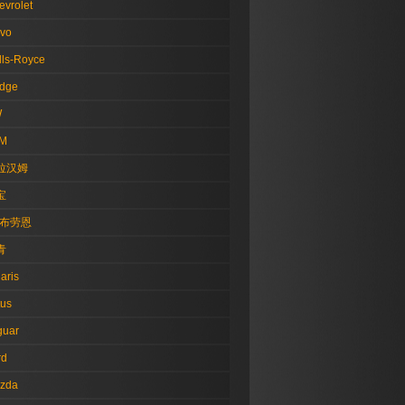
evrolet
lvo
lls-Royce
dge
W
M
拉汉姆
宝
·布劳恩
青
aris
tus
guar
rd
zda