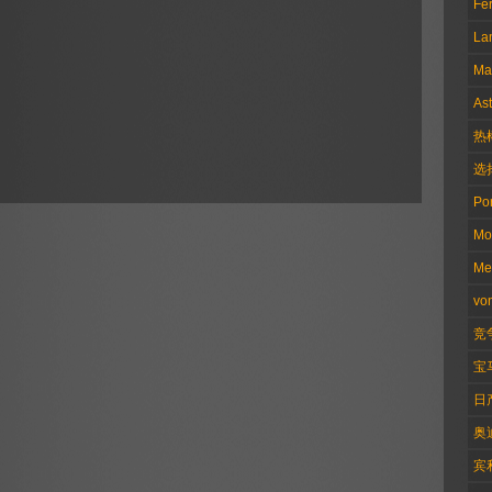
Fer
La
Ma
Ast
热
选
Po
Mo
Me
vo
竞
宝
日
奥
宾