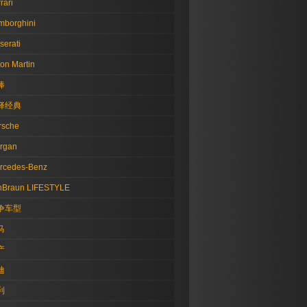
rari
mborghini
serati
on Martin
棒
择经典
rsche
rgan
rcedes-Benz
nBraun LIFESTYLE
争车型
马
产
迪
利