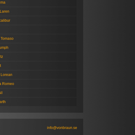
tima
Laren
alibur
 Tomaso
iumph
tz
t
 Lorean
fa Romeo
NI
arth
info@vonbraun.se