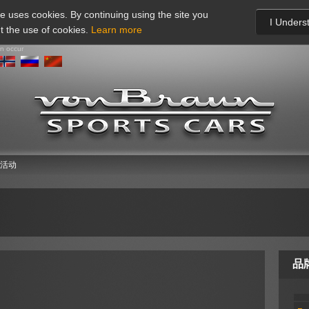
te uses cookies. By continuing using the site you
I Unders
t the use of cookies.
Learn more
an occur
活动
品