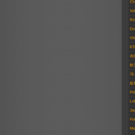
Ch
Vo
Ro
Do
V
KT
布
欧
冯
靛
Pol
Lo
Ja
Fo
Ma