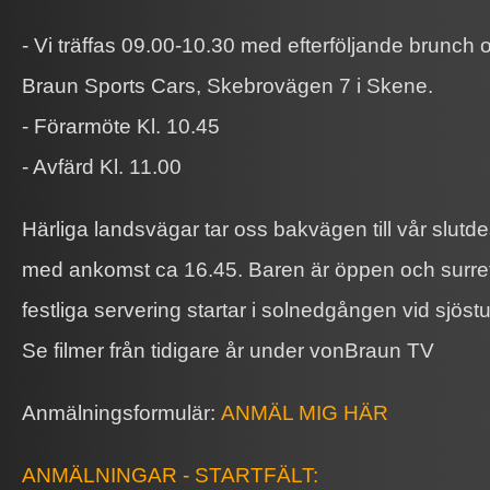
- Vi träffas 09.00-10.30 med efterföljande brunch
Braun Sports Cars, Skebrovägen 7 i Skene.
- Förarmöte Kl. 10.45
- Avfärd Kl. 11.00
Härliga landsvägar tar oss bakvägen till vår slutde
med ankomst ca 16.45. Baren är öppen och surret
festliga servering startar i solnedgången vid sjöst
Se filmer från tidigare år under vonBraun TV
Anmälningsformulär:
ANMÄL MIG HÄR
ANMÄLNINGAR - STARTFÄLT: