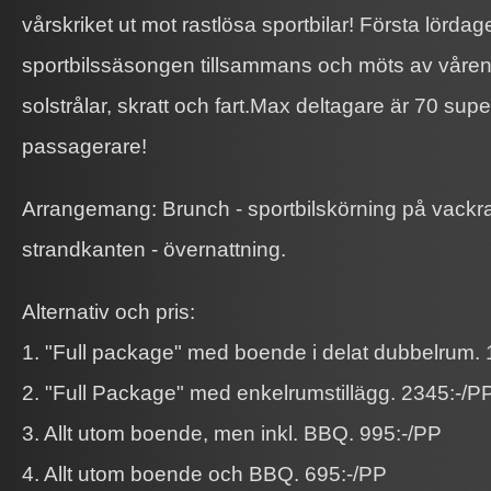
vårskriket ut mot rastlösa sportbilar! Första lördage
sportbilssäsongen tillsammans och möts av vårens 
solstrålar, skratt och fart.Max deltagare är 70 sup
passagerare!
Arrangemang: Brunch - sportbilskörning på vackr
strandkanten - övernattning.
Alternativ och pris:
1. "Full package" med boende i delat dubbelrum. 
2. "Full Package" med enkelrumstillägg. 2345:-/P
3. Allt utom boende, men inkl. BBQ. 995:-/PP
4. Allt utom boende och BBQ. 695:-/PP