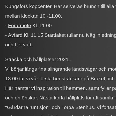
Kungsfors köpcenter. Här serveras brunch till alla 
mellan klockan 10 -11.00.
-
Förarmöte
Kl. 11.00
-
Avfärd
Kl. 11.15 Startfältet rullar nu iväg inledni
och Lekvad.
Sträcka och hållplatser 2021...
Vi börjar längs fina slingrande landsvägar och mö
13.00 tar vi vår första bensträckare på Bruket och 
Här hämtar vi inspiration tlll hemmen, samt fyller 
och en önskar. Nästa korta hållplats för att samla in
"Gårdarna runt sjön" och Torpa Stenhus. Vi fortsä