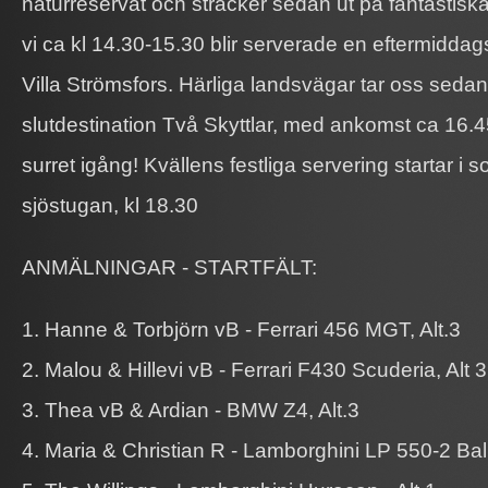
naturreservat och sträcker sedan ut på fantastisk
vi ca kl 14.30-15.30 blir serverade en eftermiddag
Villa Strömsfors. Härliga landsvägar tar oss sedan
slutdestination Två Skyttlar, med ankomst ca 16.
surret igång! Kvällens festliga servering startar i
sjöstugan, kl 18.30
ANMÄLNINGAR - STARTFÄLT:
1. Hanne & Torbjörn vB - Ferrari 456 MGT, Alt.3
2. Malou & Hillevi vB - Ferrari F430 Scuderia, Alt 3
3. Thea vB & Ardian - BMW Z4, Alt.3
4. Maria & Christian R - Lamborghini LP 550-2 Balb