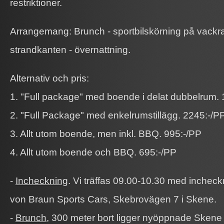
restriktioner.
Arrangemang: Brunch - sportbilskörning på vackr
strandkanten - övernattning.
Alternativ och pris:
1. "Full package" med boende i delat dubbelrum. 
2. "Full Package" med enkelrumstillägg. 2245:-/P
3. Allt utom boende, men inkl. BBQ. 995:-/PP
4. Allt utom boende och BBQ. 695:-/PP
-
Incheckning
. Vi träffas 09.00-10.30 med inchec
von Braun Sports Cars, Skebrovägen 7 i Skene.
-
Brunch
, 300 meter bort ligger nyöppnade Skene St