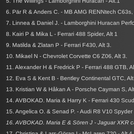
5. The Willings - Lamborghini Huracan - Alt.1
6. Pär R & Anders C. - MB AMG RENNtech C63s, A
7. Linnea & Daniel J. - Lamborghini Huracan Perfo
8. Kairi P & Mika L - Ferrari 488 Spider, Alt 1
9. Matilda & Zlatan P - Ferrari F430, Alt 3.
10. Mikael N - Chevrolet Corvette C6 Z06, Alt 3.
11. Alexander H & Fredrick P - Ferrari 488 GTB, Al
12. Eva S & Kent B - Bentley Continental GTC, Alt
13. Kristian W & Håkan A - Porsche Cayman S, Alt
14. AVBOKAD. Maria & Harry K - Ferrari 430 Scuder
15. Angelica O. & Senad P. - Audi R8 V10 Spyder -
16. AVBOKAD. Maria E & Sören J - Jaguar XKR cab
17. Christina & Lars-Göran I - McLaren 720 - Alt 4.