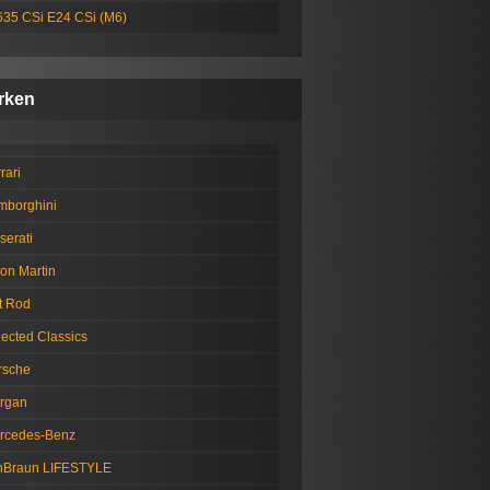
635 CSi E24 CSi (M6)
rken
rari
mborghini
serati
on Martin
t Rod
lected Classics
rsche
rgan
rcedes-Benz
nBraun LIFESTYLE