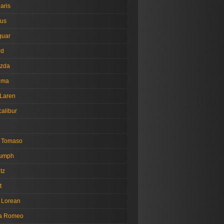
aris
tus
guar
rd
zda
tima
Laren
alibur
 Tomaso
iumph
tz
t
 Lorean
fa Romeo