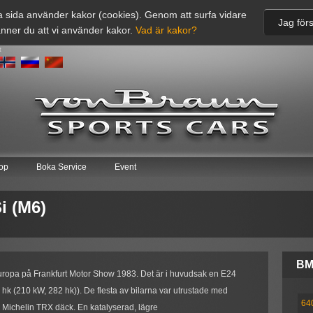
 sida använder kakor (cookies). Genom att surfa vidare
Jag förs
nner du att vi använder kakor.
Vad är kakor?
t
op
Boka Service
Event
i (M6)
B
uropa på Frankfurt Motor Show 1983. Det är i huvudsak en E24
hk (210 kW, 282 hk)). De flesta av bilarna var utrustade med
640
 Michelin TRX däck. En katalyserad, lägre