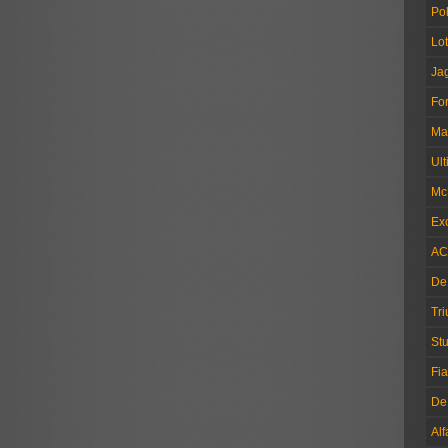
Pol
Lo
Ja
Fo
Ma
Ul
Mc
Exc
AC
De
Tr
Stu
Fia
De
Al