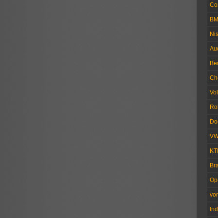
Co
B
Ni
Au
Be
Ch
Vo
Ro
Do
V
KT
Br
Op
vo
Ind