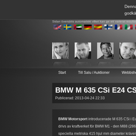
Denna
godkä
Sidan översätts automatiskt vilket kan ge ett varierat resulta
Start
Till Salu / Auktioner
Webbsh
BMW M 635 CSi E24 CS
Publicerad: 2013-04-24 22:33
BMW Motorsport
introducerade M 635 CSi i E
drivs av kraftverket för BMW M1 - den M88 (286 
speciella metriska 415 hjul mm diameter kräver