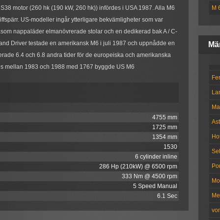
S38 motor (260 hk (190 kW, 260 hk)) infördes i USA 1987. Alla M6
M 
ffspärr. US-modeller ingår ytterligare bekvämligheter som var
, såsom nappaläder elmanövrerade stolar och en dedikerad bak A / C-
and Driver testade en amerikansk M6 i juli 1987 och uppnådde en
Mä
erade 6.4 och 6.8 andra tider för de europeiska och amerikanska
gdes mellan 1983 och 1988 med 1767 byggde US M6
Fer
La
Ma
4755 mm
Ast
1725 mm
Ho
1354 mm
1530
Se
6 cylinder inline
Po
286 Hp (210kW) @ 6500 rpm
333 Nm @ 4500 rpm
Mo
5 Speed Manual
Me
6.1 Sec
vo