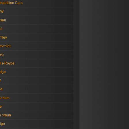
mpetition Cars
MW
ssan
di
ntley
evrolet
lvo
lls-Royce
dge
W
M
abham
el
n braun
igo