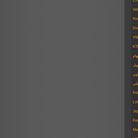
Ch
Vo
Ro
Do
V
KT
هام
وبل
ون
يلي
Pol
Lo
Ja
Fo
Ma