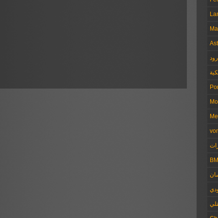
La
Ma
Ast
ود
كية
Po
Mo
Me
vo
ات
B
ان
دي
تلي