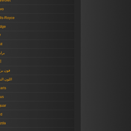
evrolet
lvo
lls-Royce
dge
W
M
براب
أ
فون برا
اللون الن
aris
tus
guar
rd
zda