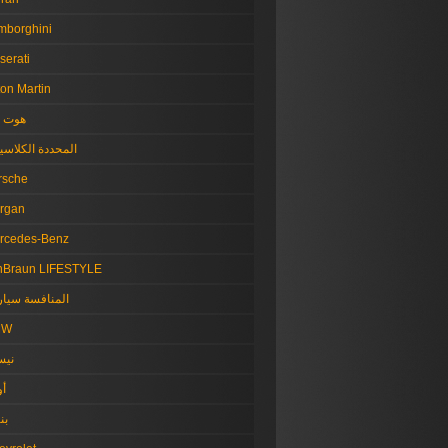
mborghini
serati
on Martin
هوت ر
المحددة الكلاسي
rsche
rgan
rcedes-Benz
nBraun LIFESTYLE
المنافسة سيار
MW
نيس
أو
بن