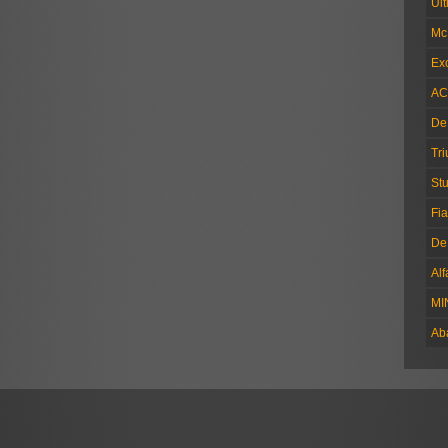
Ul
Mc
Exc
AC
De
Tr
Stu
Fia
De
Al
MI
Ab