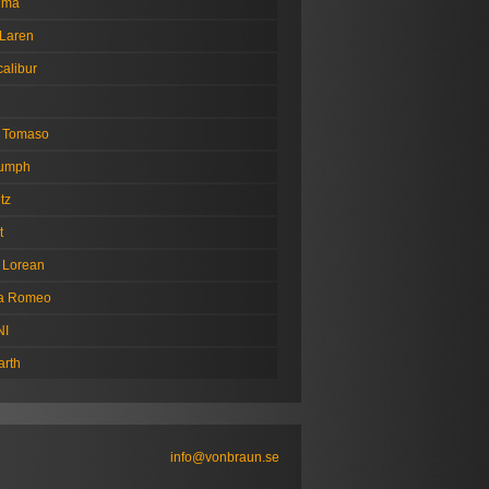
tima
Laren
alibur
 Tomaso
iumph
tz
t
 Lorean
fa Romeo
NI
arth
info@vonbraun.se