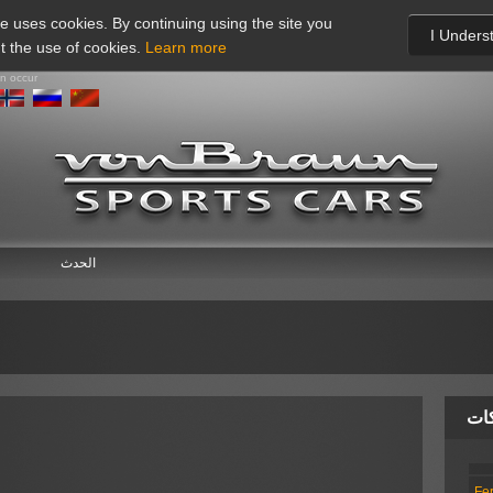
te uses cookies. By continuing using the site you
I Unders
t the use of cookies.
Learn more
an occur
الحدث
كات
Fer