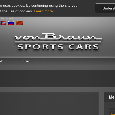
te uses cookies. By continuing using the site you
I Unders
t the use of cookies.
Learn more
r kan oppstå
ikk
Event
Me
Fer