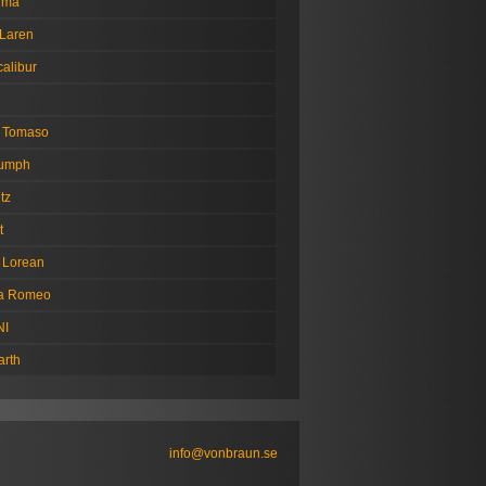
tima
Laren
alibur
 Tomaso
iumph
tz
t
 Lorean
fa Romeo
NI
arth
info@vonbraun.se