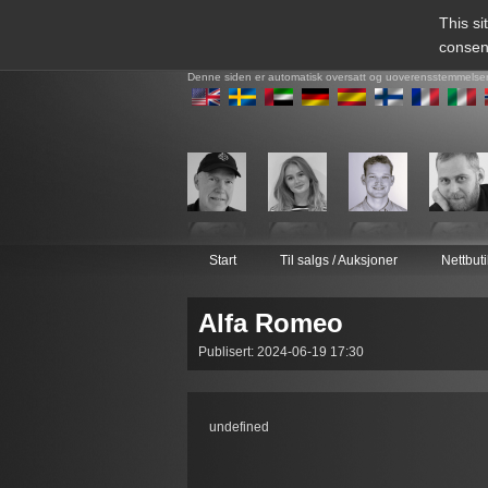
This si
consen
Denne siden er automatisk oversatt og uoverensstemmelse
Start
Til salgs / Auksjoner
Nettbut
Alfa Romeo
Publisert: 2024-06-19 17:30
undefined