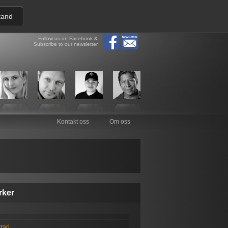
tand
Follow us on Facebook &
Subscribe to our newsletter
Kontakt oss
Om oss
rker
rari