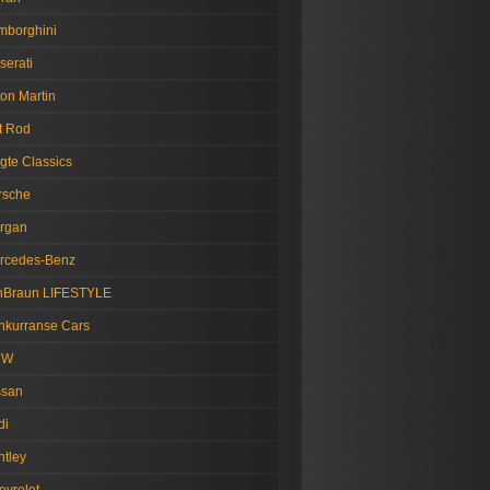
mborghini
serati
on Martin
t Rod
gte Classics
rsche
rgan
rcedes-Benz
nBraun LIFESTYLE
nkurranse Cars
MW
ssan
di
ntley