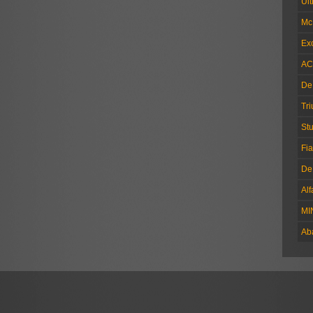
Ul
Mc
Exc
AC
De
Tr
Stu
Fia
De
Al
MI
Ab