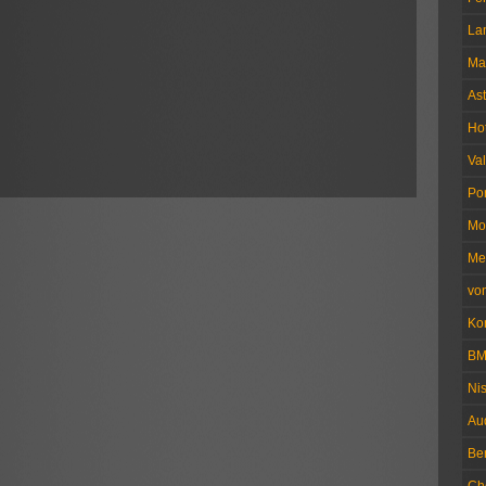
La
Ma
Ast
Ho
Val
Po
Mo
Me
vo
Ko
B
Ni
Au
Be