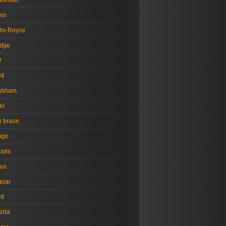
evrolet
lvo
lls-Royce
dge
W
M
abham
el
n braun
igo
aris
tus
guar
rd
zda