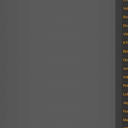
Ch
Vo
Ro
Do
V
KT
Br
Op
vo
ind
Pol
Lo
Ja
Fo
Ma