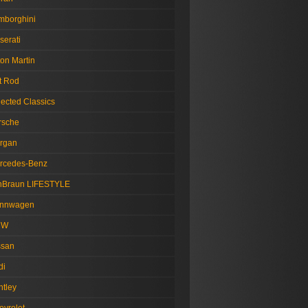
mborghini
serati
on Martin
t Rod
lected Classics
rsche
rgan
rcedes-Benz
nBraun LIFESTYLE
nnwagen
MW
ssan
di
ntley