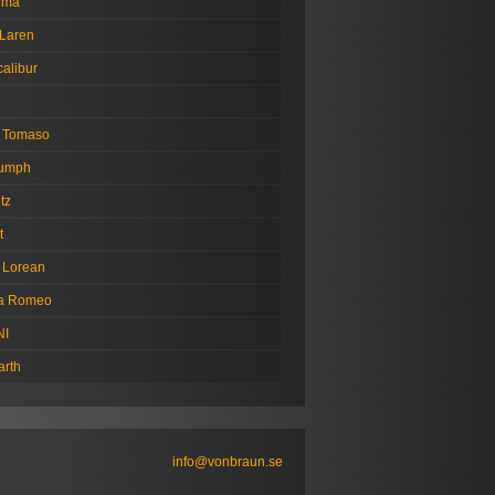
tima
Laren
alibur
 Tomaso
iumph
tz
t
 Lorean
fa Romeo
NI
arth
info@vonbraun.se