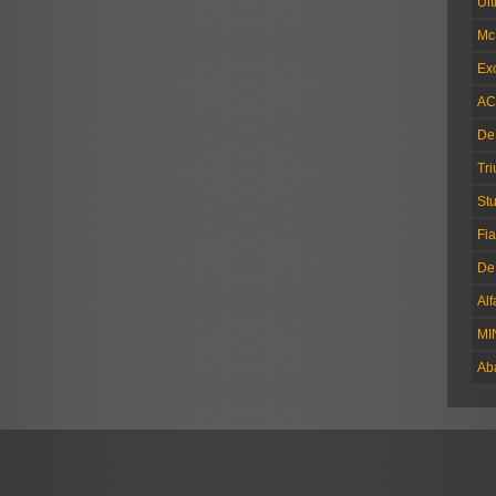
Ul
Mc
Exc
AC
De
Tr
Stu
Fia
De
Al
MI
Ab