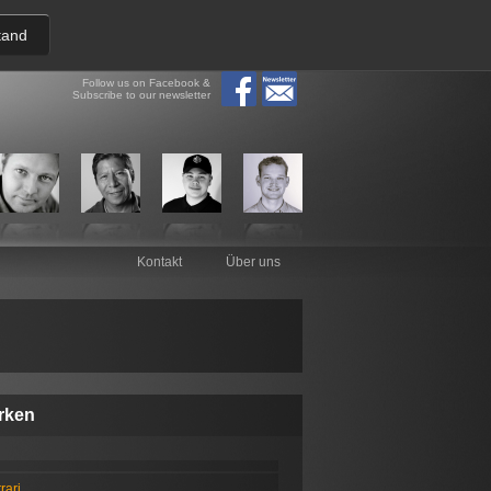
tand
Follow us on Facebook &
Subscribe to our newsletter
Kontakt
Über uns
rken
rari