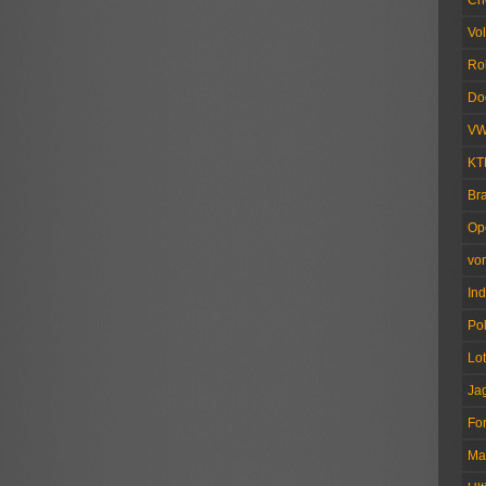
Ch
Vo
Ro
Do
V
KT
Br
Op
vo
Ind
Pol
Lo
Ja
Fo
Ma