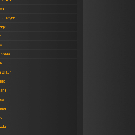
evrolet
lvo
lls-Royce
dge
W
M
abham
el
n Braun
igo
aris
tus
guar
rd
zda