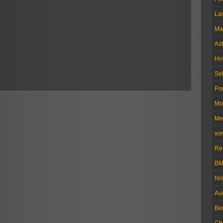
La
Ma
Ast
Ho
Se
Po
Mo
Me
vo
Re
B
Ni
Au
Be