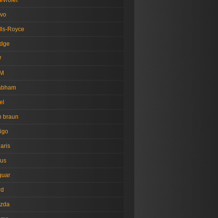
evrolet
lvo
lls-Royce
dge
W
M
abham
el
n braun
igo
aris
tus
guar
rd
zda