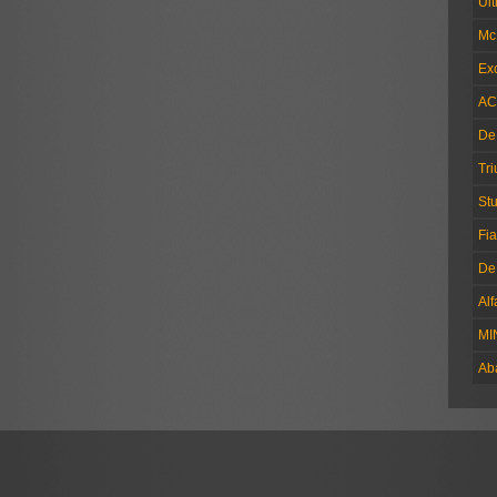
Ul
Mc
Exc
AC
De
Tr
Stu
Fia
De
Al
MI
Ab