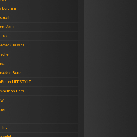
mborghini
serati
on Martin
t Rod
lected Classics
rsche
rgan
rcedes-Benz
nBraun LIFESTYLE
mpetition Cars
MW
ssan
di
ntley