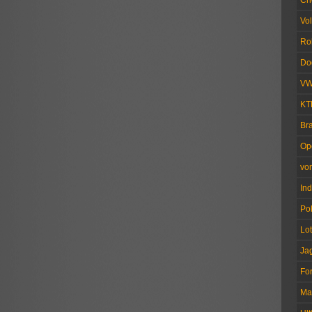
Ch
Vo
Ro
Do
V
KT
Br
Op
vo
Ind
Pol
Lo
Ja
Fo
Ma