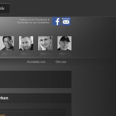
tår
Follow us on Facebook &
Subscribe to our newsletter
Kontakta oss
Om oss
rken
rari