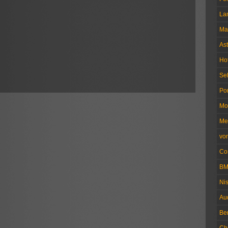
La
Ma
Ast
Ho
Se
Po
Mo
Me
vo
Co
B
Ni
Au
Be