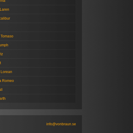
tima
Laren
alibur
 Tomaso
iumph
tz
t
 Lorean
fa Romeo
NI
arth
info@vonbraun.se