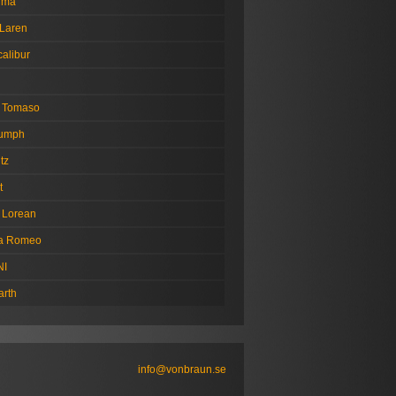
tima
Laren
alibur
 Tomaso
iumph
tz
t
 Lorean
fa Romeo
NI
arth
info@vonbraun.se