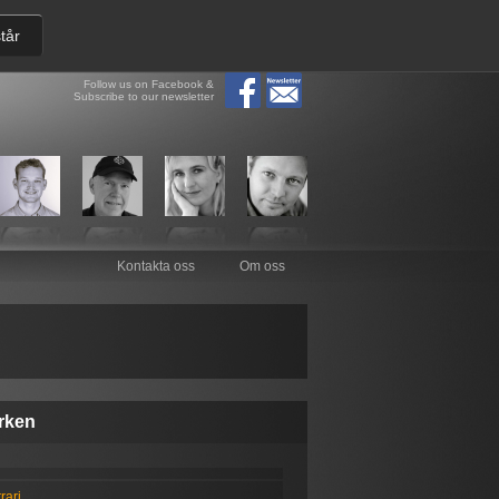
tår
Follow us on Facebook &
Subscribe to our newsletter
Kontakta oss
Om oss
rken
rari