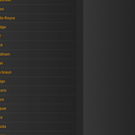
evrolet
lvo
lls-Royce
dge
W
M
abham
el
n braun
igo
aris
tus
guar
rd
zda