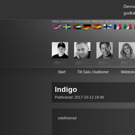
Denna
godkä
Sidan översätts automatiskt vilket kan ge ett varierat resulta
Start
Till Salu / Auktioner
Webbsh
Indigo
Publicerad: 2017-10-12 18:46
odefinierad