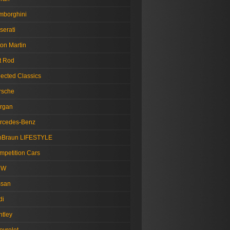
mborghini
serati
on Martin
t Rod
lected Classics
rsche
rgan
rcedes-Benz
nBraun LIFESTYLE
mpetition Cars
MW
ssan
di
ntley