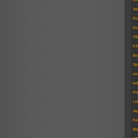
Ch
Vo
Ro
Do
V
KT
Br
Op
vo
Ind
Pol
Lo
Ja
Fo
Ma