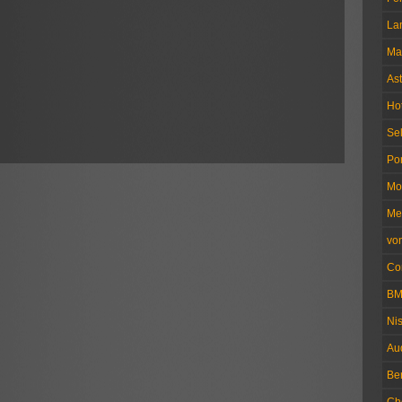
La
Ma
Ast
Ho
Se
Po
Mo
Me
vo
Co
B
Ni
Au
Be