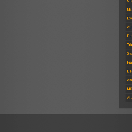
Ul
Mc
Exc
AC
De
Tr
Stu
Fia
De
Al
MI
Ab