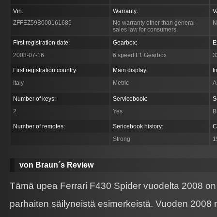
Vin:
Warranty:
V
ZFFEZ59B000161685
No warranty other than general
N
sales law for consumers.
First registration date:
Gearbox:
E
2008-07-16
6 speed F1 Gearbox
3
First registration country:
Main display:
I
Italy
Metric
A
Number of keys:
Servicebook:
S
2
Yes
B
Number of remotes:
Sericebook history:
C
Strong
1
von Braun´s Review
Tämä upea Ferrari F430 Spider vuodelta 2008 on 
parhaiten säilyneistä esimerkeistä. Vuoden 2008 ma