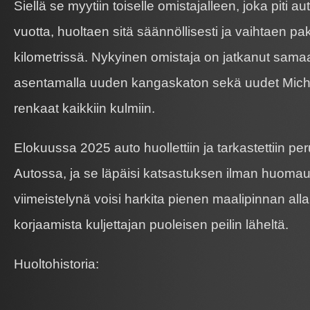
Siellä se myytiin toiselle omistajalleen, joka piti 
vuotta, huoltaen sitä säännöllisesti ja vaihtaen p
kilometrissä. Nykyinen omistaja on jatkanut sama
asentamalla uuden kangaskaton sekä uudet Michel
renkaat kaikkiin kulmiin.
Elokuussa 2025 auto huollettiin ja tarkastettiin per
Autossa, ja se läpäisi katsastuksen ilman huoma
viimeistelynä voisi harkita pienen maalipinnan all
korjaamista kuljettajan puoleisen peilin läheltä.
Huoltohistoria: