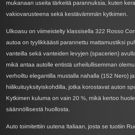
mukanaan useita tärkeitä parannuksia, kuten kera
vakiovarusteena sekä kestävämmän kytkimen.
Ulkoasu on viimeistelty klassisella 322 Rosso Cors
autoa on tyylikkäästi parannettu mattamustiksi pul
vanteilla sekä vanteiden levyjen (spacerien) avull
mikä antaa autolle entistä urheilullisemman olem
verhoiltu elegantilla mustalla nahalla (152 Nero) ja
hiilikuituyksityiskohdilla, jotka korostavat auton spo
Kytkimen kuluma on vain 20 %, mikä kertoo huolell
säännöllisestä huollosta.
Auto toimitettiin uutena Italiaan, josta se tuotiin 