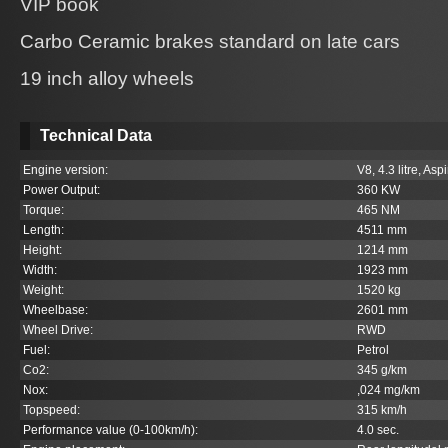
VIP book
Carbo Ceramic brakes standard on late cars
19 inch alloy wheels
Technical Data
Engine version:
V8, 4.3 litre, Asp
Power Output:
360 KW
Torque:
465 NM
Length:
4511 mm
Height:
1214 mm
Width:
1923 mm
Weight:
1520 kg
Wheelbase:
2601 mm
Wheel Drive:
RWD
Fuel:
Petrol
Co
2
:
345 g/km
Nox:
,024 mg/km
Topspeed:
315 km/h
Performance value (0-100km/h):
4.0 sec.