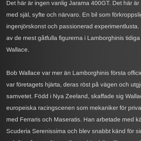
Det här är ingen vanlig Jarama 400GT. Det här är 
med själ, syfte och närvaro. En bil som förkroppsli
ingenjörskonst och passionerad experimentlusta. 
av de mest gåtfulla figurerna i Lamborghinis tidiga
Wallace.
Bob Wallace var mer än Lamborghinis första officie
var företagets hjärta, deras röst på vägen och utg
samvetet. Född i Nya Zeeland, skaffade sig Walla
europeiska racingscenen som mekaniker för priv
med Ferraris och Maseratis. Han arbetade med 
Scuderia Serenissima och blev snabbt känd för si