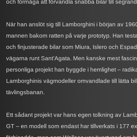
och förmåga att förvandla snabba bilar till segran
När han anslöt sig till Lamborghini i början av 196
mannen bakom ratten på varje prototyp. Han test
och finjusterade bilar som Miura, Islero och Espa
vägarna runt Sant’Agata. Men kanske mest fasci
personliga projekt han byggde i hemlighet – radik
Lamborghinis vägmodeller omvandlade till lätta bi
tävlingsbanan.
Ett sådant projekt var hans egen tolkning av Lam
GT – en modell som endast har tillverkats i 177