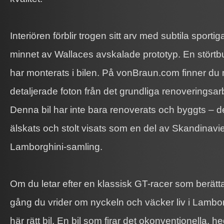
Interiören förblir trogen sitt arv med subtila sport
minnet av Wallaces avskalade prototyp. En störtbu
har monterats i bilen. På vonBraun.com finner d
detaljerade foton från det grundliga renoveringsar
Denna bil har inte bara renoverats och byggts – d
älskats och stolt visats som en del av Skandinav
Lamborghini-samling.
Om du letar efter en klassisk GT-racer som berättar
gång du vrider om nyckeln och väcker liv i Lambo
här rätt bil. En bil som firar det okonventionella, 