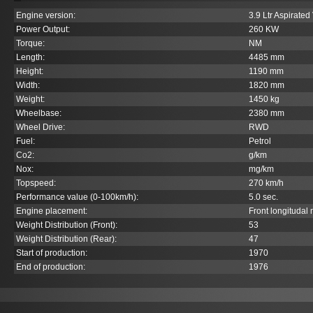
Engine version:
3.9 Ltr Aspirated
Power Output:
260 KW
Torque:
NM
Length:
4485 mm
Height:
1190 mm
Width:
1820 mm
Weight:
1450 kg
Wheelbase:
2380 mm
Wheel Drive:
RWD
Fuel:
Petrol
Co
2
:
g/km
Nox:
mg/km
Topspeed:
270 km/h
Performance value (0-100km/h):
5.0 sec.
Engine placement:
Front longitudal
Weight Distribution (Front):
53
Weight Distribution (Rear):
47
Start of production:
1970
End of production:
1976