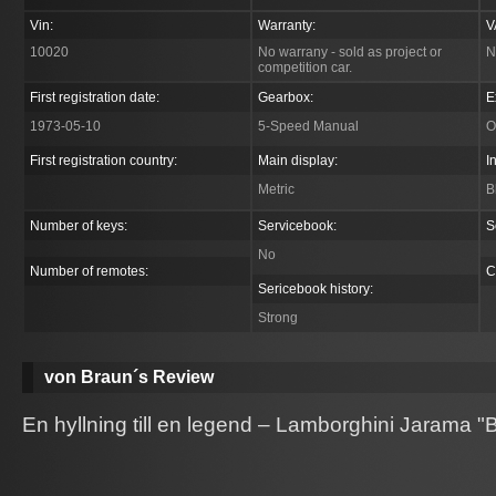
Vin:
Warranty:
V
10020
No warrany - sold as project or
N
competition car.
First registration date:
Gearbox:
E
1973-05-10
5-Speed Manual
O
First registration country:
Main display:
I
Metric
B
Number of keys:
Servicebook:
S
No
Number of remotes:
C
Sericebook history:
Strong
von Braun´s Review
En hyllning till en legend – Lamborghini Jarama "