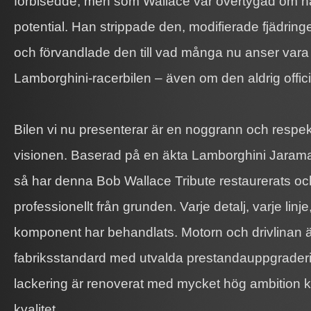
förbisedde, men som Wallace var övertygad om h
potential. Han strippade den, modifierade fjädring
och förvandlade den till vad många nu anser vara d
Lamborghini-racerbilen – även om den aldrig officiel
Bilen vi nu presenterar är en noggrann och respektfu
visionen. Baserad på en äkta Lamborghini Jaram
så har denna Bob Wallace Tribute restaurerats o
professionellt från grunden. Varje detalj, varje linj
komponent har behandlats. Motorn och drivlinan är 
fabriksstandard med utvalda prestandauppgrader
lackering är renoverat med mycket hög ambition k
kvalitet.