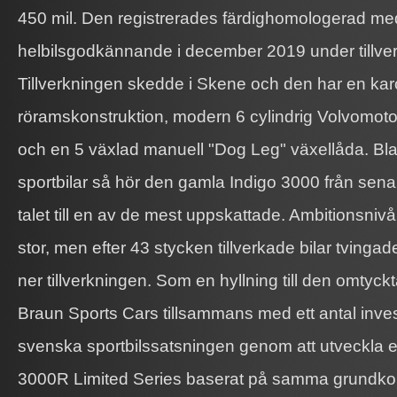
450 mil. Den registrerades färdighomologerad me
helbilsgodkännande i december 2019 under tillve
Tillverkningen skedde i Skene och den har en karo
röramskonstruktion, modern 6 cylindrig Volvomoto
och en 5 växlad manuell "Dog Leg" växellåda. Bla
sportbilar så hör den gamla Indigo 3000 från sena
talet till en av de mest uppskattade. Ambitionsnivå
stor, men efter 43 stycken tillverkade bilar tvinga
ner tillverkningen. Som en hyllning till den omtyckt
Braun Sports Cars tillsammans med ett antal inves
svenska sportbilssatsningen genom att utveckla 
3000R Limited Series baserat på samma grundkon