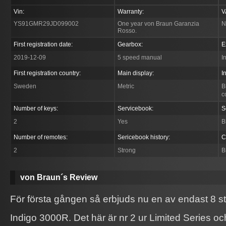
Vin:
Warranty:
V
YS91GMR29JD099002
One year von Braun Garanzia
N
Rosso.
First registration date:
Gearbox:
E
2019-12-09
5 speed manual
I
First registration country:
Main display:
I
Sweden
Metric
B
c
Number of keys:
Servicebook:
S
2
Yes
B
Number of remotes:
Sericebook history:
C
2
Strong
B
von Braun´s Review
För första gången så erbjuds nu en av endast 8 st
Indigo 3000R. Det här är nr 2 ur Limited Series o