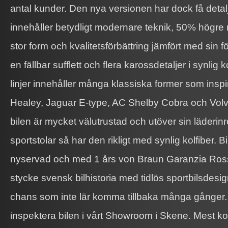
antal kunder. Den nya versionen har dock få detalj
innehåller betydligt modernare teknik, 50% högre 
stor form och kvalitetsförbättring jämfört med sin
en fällbar sufflett och flera karossdetaljer i synlig 
linjer innehåller många klassiska former som inspi
Healey, Jaguar E-type, AC Shelby Cobra och Volv
bilen är mycket välutrustad och utöver sin läderi
sportstolar så har den rikligt med synlig kolfiber. B
nyservad och med 1 års von Braun Garanzia Rosso
stycke svensk bilhistoria med tidlös sportbilsdesi
chans som inte lär komma tillbaka många gånger
inspektera bilen i vårt Showroom i Skene. Mest ko