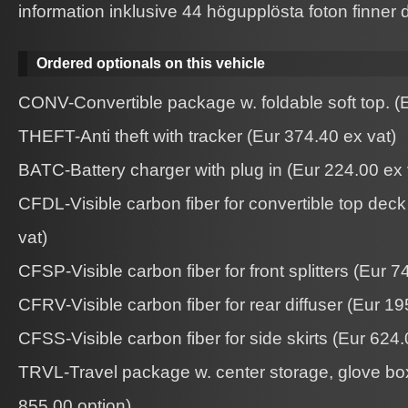
information inklusive 44 högupplösta foton finne
Ordered optionals on this vehicle
CONV-Convertible package w. foldable soft top. (
THEFT-Anti theft with tracker (Eur 374.40 ex vat)
BATC-Battery charger with plug in (Eur 224.00 ex 
CFDL-Visible carbon fiber for convertible top deck
vat)
CFSP-Visible carbon fiber for front splitters (Eur 7
CFRV-Visible carbon fiber for rear diffuser (Eur 1
CFSS-Visible carbon fiber for side skirts (Eur 624.
TRVL-Travel package w. center storage, glove box
855.00 option)