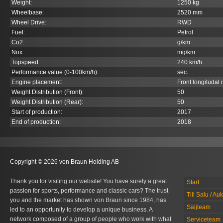
Weight:
1250 kg
Wheelbase:
2520 mm
Wheel Drive:
RWD
Fuel:
Petrol
Co
2
:
g/km
Nox:
mg/km
Topspeed:
240 km/h
Performance value (0-100km/h):
sec.
Engine placement:
Front longitudal
Weight Distribution (Front):
50
Weight Distribution (Rear):
50
Start of production:
2017
End of production:
2018
Copyright © 2026 von Braun Holding AB
Thank you for visiting our website! You have surely a great
Start
passion for sports, performance and classic cars? The trust
Till Salu / Au
you and the market has shown von Braun since 1984, has
Säljteam
led to an opportunity to develop a unique business. A
network composed of a group of people who work with what
Serviceteam