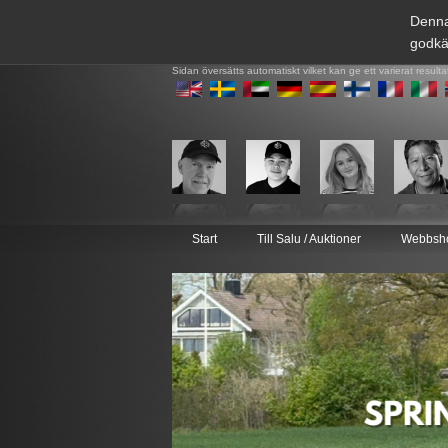
Denna
godkä
Sidan översätts automatiskt vilket kan ge ett varierat resulta
Start
Till Salu / Auktioner
Webbsh