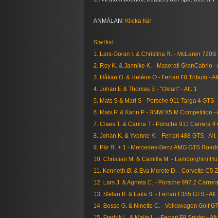
ANMÄLAN:
Klicka här
Startlist:
1. Lars-Göran I. & Christina R. - McLaren 720S -
2. Roy K. & Jannike K. - Maserati GranCabrio - A
3. Håkan O. & Heléne O - Ferrari F8 Tributo - Alt
4. Johan E & Thomas E - "Oklart" - Alt. 1
5. Mats S & Mari S - Porsche 911 Targa 4 GTS - 
6. Mats P. & Karin P - BMW X5 M Competition - A
7. Claes T. & Carina T - Porsche 911 Carrera 4 
8. Johan K. & Yvonne K. - Ferrari 488 GTS - Alt.
9. Pär R. + 1 - Mercedes-Benz AMG GTS Roadste
10. Christian M. & Camilla M. - Lamborghini Hu
11. Kenneth Ø. & Eva Merete D. - Corvette C5 Z0
12. Lars J. & Agneta C. - Porsche 997.2 Carrera 
13. Stefan B. & Laila S. - Ferrari F355 GTS - Alt.
14. Bosse G. & Ninette C. - Volkswagen Golf GTI
15. Fredrik L. & Malin L. - Ferrari F8 Spider - Alt