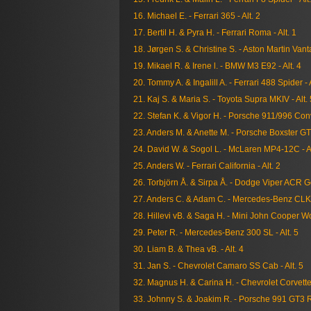
16. Michael E. - Ferrari 365 - Alt. 2
17. Bertil H. & Pyra H. - Ferrari Roma - Alt. 1
18. Jørgen S. & Christine S. - Aston Martin Vanta
19. Mikael R. & Irene l. - BMW M3 E92 - Alt. 4
20. Tommy A. & Ingalill A. - Ferrari 488 Spider - A
21. Kaj S. & Maria S. - Toyota Supra MKIV - Alt. 
22. Stefan K. & Vigor H. - Porsche 911/996 Conve
23. Anders M. & Anette M. - Porsche Boxster GTS 
24. David W. & Sogol L. - McLaren MP4-12C - Al
25. Anders W. - Ferrari California - Alt. 2
26. Torbjörn Å. & Sirpa Å. - Dodge Viper ACR Ge
27. Anders C. & Adam C. - Mercedes-Benz CLK 
28. Hillevi vB. & Saga H. - Mini John Cooper Wor
29. Peter R. - Mercedes-Benz 300 SL - Alt. 5
30. Liam B. & Thea vB. - Alt. 4
31. Jan S. - Chevrolet Camaro SS Cab - Alt. 5
32. Magnus H. & Carina H. - Chevrolet Corvette 
33. Johnny S. & Joakim R. - Porsche 991 GT3 RS