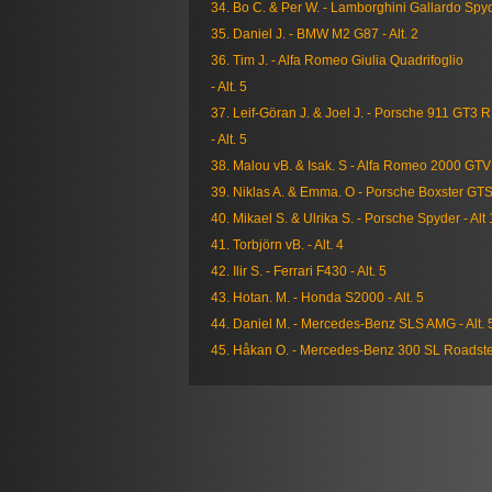
34. Bo C. & Per W. - Lamborghini Gallardo Spyde
35. Daniel J. - BMW M2 G87 - Alt. 2
36. Tim J. - Alfa Romeo Giulia Quadrifoglio
- Alt. 5
37. Leif-Göran J. & Joel J. - Porsche 911 GT3 
- Alt. 5
38. Malou vB. & Isak. S - Alfa Romeo 2000 GTV -
39. Niklas A. & Emma. O - Porsche Boxster GTS 4
40. Mikael S. & Ulrika S. - Porsche Spyder - Alt 
41. Torbjörn vB. - Alt. 4
42. Ilir S. - Ferrari F430 - Alt. 5
43. Hotan. M. - Honda S2000 - Alt. 5
44. Daniel M. - Mercedes-Benz SLS AMG - Alt. 
45. Håkan O. - Mercedes-Benz 300 SL Roadster 