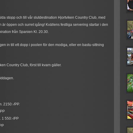
alda stopp och till vår slutdestination Hjortviken Country Club, med
r öppen och surret igång! Kvällens festliga servering startar i den
ration från Spanien Kl. 20.30.
 in till ett dopp i poolen för den modiga, eller en bastu-sittning
n Country Club, först till kvarn gäller.
 middagen.
. 2150:-/PP.
/PP
a. 1 550:-/PP
/PP