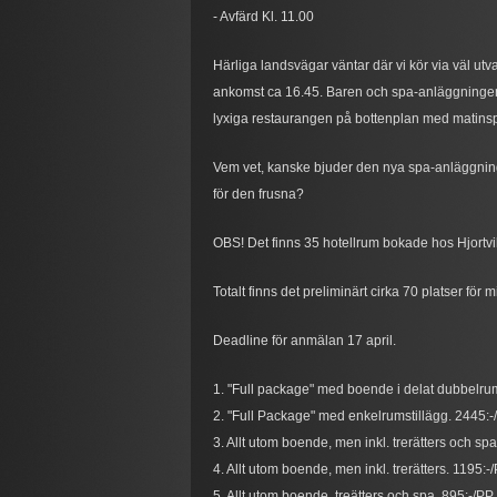
- Avfärd Kl. 11.00
Härliga landsvägar väntar där vi kör via väl utv
ankomst ca 16.45. Baren och spa-anläggningen ä
lyxiga restaurangen på bottenplan med matinspi
Vem vet, kanske bjuder den nya spa-anläggningen
för den frusna?
OBS! Det finns 35 hotellrum bokade hos Hjortvike
Totalt finns det preliminärt cirka 70 platser för
Deadline för anmälan 17 april.
1. "Full package" med boende i delat dubbelrum
2. "Full Package" med enkelrumstillägg. 2445:-
3. Allt utom boende, men inkl. trerätters och sp
4. Allt utom boende, men inkl. trerätters. 1195:-
5. Allt utom boende, treätters och spa. 895:-/PP