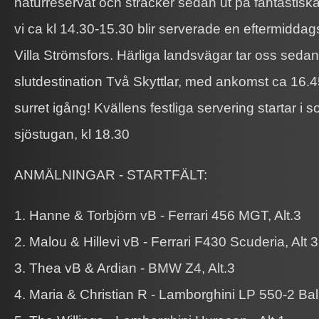
naturreservat och sträcker sedan ut på fantastisk
vi ca kl 14.30-15.30 blir serverade en eftermiddag
Villa Strömsfors. Härliga landsvägar tar oss sedan
slutdestination Två Skyttlar, med ankomst ca 16.
surret igång! Kvällens festliga servering startar i
sjöstugan, kl 18.30
ANMÄLNINGAR - STARTFÄLT:
1. Hanne & Torbjörn vB - Ferrari 456 MGT, Alt.3
2. Malou & Hillevi vB - Ferrari F430 Scuderia, Alt 3
3. Thea vB & Ardian - BMW Z4, Alt.3
4. Maria & Christian R - Lamborghini LP 550-2 Balb