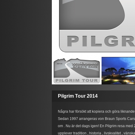
Pilgrim Tour 2014
Några har försökt att kopiera och göra liknande r
Sedan 1997 arrangeras von Braun Sports Cars Pi
om . Nu är det dags igen! En Pilgrim resa med 20
upplever tradition , historia , livskvalitet , vä