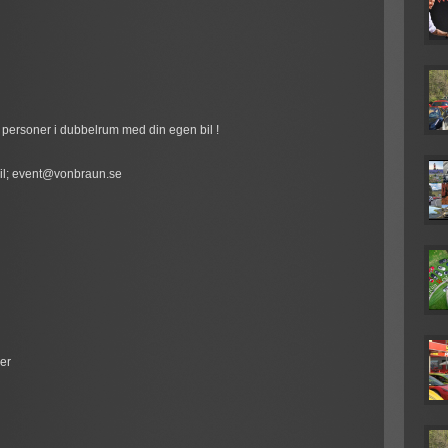
två personer i dubbelrum med din egen bil !
mail; event@vonbraun.se
er