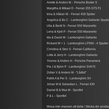
​​Anette & Anders M. - Porsche Boxter S
​Margitha & Mikael D - Ferrari 355 GTS F1
​​Irina & Håkan W. - Ferrari 458 Spider
​​Angelica & Bo C - Lamborghini Gallardo Spyde
​​Ulla & Bertil N - Ferrari 550 Maranello
​​Lena & Kjell P - Ferrari 550 Maranello
​​Ida & David W - Lamborghini Gallardo
Rickard W + 1 - Lamborghini LP560 - 4 Spyder
​​Christina & Sten S - Ferrari California
​​Lotta & Jerry H - Lamborghini Gallardo
Yvonne & Anders H - Porsche Panamera
Pia J & Björn P - Lamborghini SV670
Zoltan V & Anders W - "Lådbil"
Patrik A & Per S - Lamborghini SV
Johan W & Sebastian L - Ferrari 430
Daniel B & Max M - Sportbil
P & L - Sportbil
Missa inte chansen att delta ! Skicka din ans