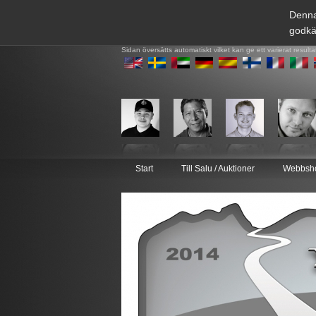
Denna
godkä
Sidan översätts automatiskt vilket kan ge ett varierat resulta
Start
Till Salu / Auktioner
Webbsh