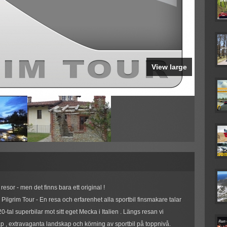
View large
esor - men det finns bara ett original !
lgrim Tour - En resa och erfarenhet alla sportbil finsmakare talar
-tal superbilar mot sitt eget Mecka i Italien . Längs resan vi
nskap , extravaganta landskap och körning av sportbil på toppnivå.